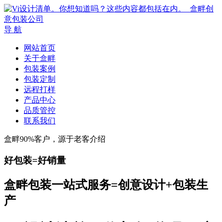
导 航
网站首页
关于盒畔
包装案例
包装定制
远程打样
产品中心
品质管控
联系我们
盒畔90%客户，源于老客介绍
好包装=好销量
盒畔包装一站式服务=创意设计+包装生
产