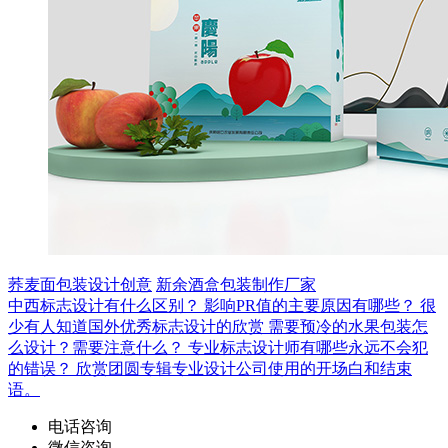
荞麦面包装设计创意
新余酒盒包装制作厂家
中西标志设计有什么区别？
影响PR值的主要原因有哪些？
很
少有人知道国外优秀标志设计的欣赏
需要预冷的水果包装怎
么设计？需要注意什么？
专业标志设计师有哪些永远不会犯
的错误？
欣赏团圆专辑专业设计公司使用的开场白和结束
语。
电话咨询
微信咨询