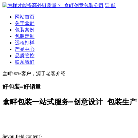
导 航
网站首页
关于盒畔
包装案例
包装定制
远程打样
产品中心
品质管控
联系我们
盒畔90%客户，源于老客介绍
好包装=好销量
盒畔包装一站式服务=创意设计+包装生产
$eyou.field.content}