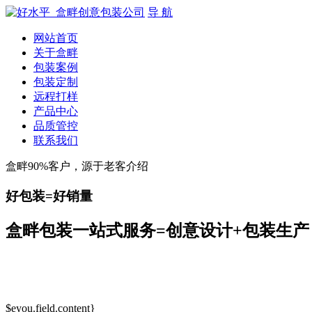
导 航
网站首页
关于盒畔
包装案例
包装定制
远程打样
产品中心
品质管控
联系我们
盒畔90%客户，源于老客介绍
好包装=好销量
盒畔包装一站式服务=创意设计+包装生产
$eyou.field.content}