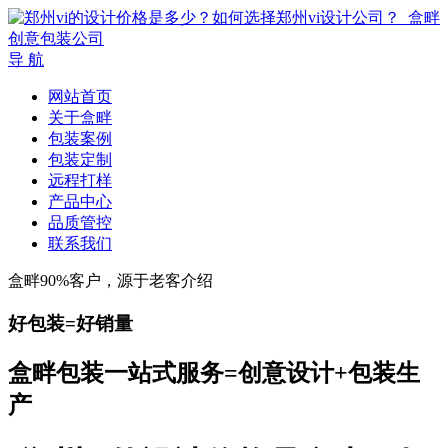
导 航
网站首页
关于盒畔
包装案例
包装定制
远程打样
产品中心
品质管控
联系我们
盒畔90%客户，源于老客介绍
好包装=好销量
盒畔包装一站式服务=创意设计+包装生
产