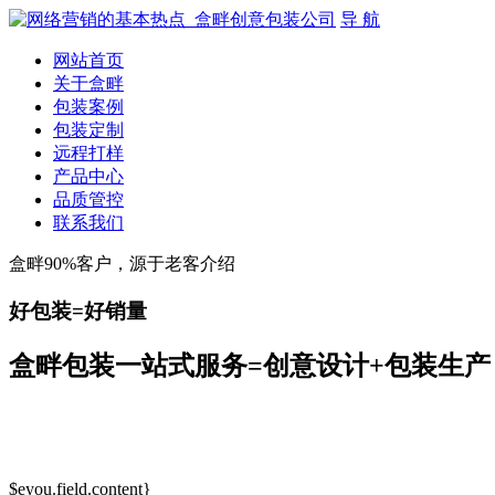
导 航
网站首页
关于盒畔
包装案例
包装定制
远程打样
产品中心
品质管控
联系我们
盒畔90%客户，源于老客介绍
好包装=好销量
盒畔包装一站式服务=创意设计+包装生产
$eyou.field.content}