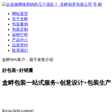
导 航
网站首页
关于盒畔
包装案例
包装定制
远程打样
产品中心
品质管控
联系我们
盒畔90%客户，源于老客介绍
好包装=好销量
盒畔包装一站式服务=创意设计+包装生产
$eyou.field.content}