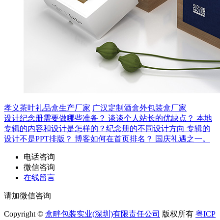
孝义茶叶礼品盒生产厂家
广汉定制酒盒外包装盒厂家
设计纪念册需要做哪些准备？
谈谈个人站长的优缺点？
本地
专辑的内容和设计是怎样的？纪念册的不同设计方向
专辑的
设计不是PPT排版？
博客如何在首页排名？
国庆礼遇之一。
电话咨询
微信咨询
在线留言
请加微信咨询
Copyright ©
盒畔包装实业(深圳)有限责任公司
版权所有
粤ICP