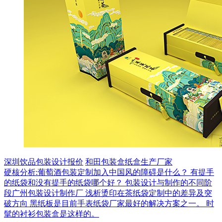
深圳饮品包装设计报价
和田包装盒纸盒生产厂家
硬核分析:葡萄酒包装定制加入中国风的障碍是什么？
有提手
的纸袋和没有提手的纸袋哪个好？
包装设计与制作的不同阶
段广州包装设计制作厂
浅析烫印在茶纸袋定制中的差异及突
破方向
黑纸板是目前手表纸袋厂家最好的解决方案之一。
时
髦的衬衫包装盒是这样的。