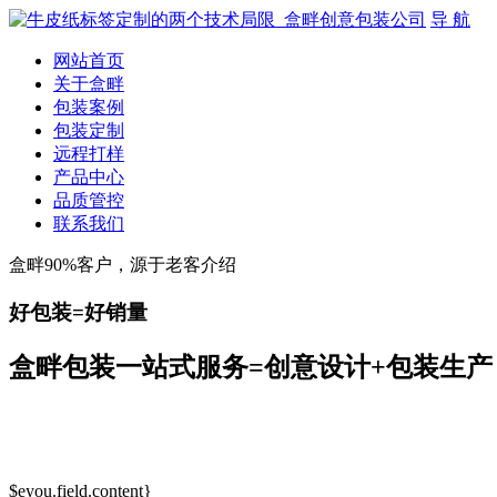
导 航
网站首页
关于盒畔
包装案例
包装定制
远程打样
产品中心
品质管控
联系我们
盒畔90%客户，源于老客介绍
好包装=好销量
盒畔包装一站式服务=创意设计+包装生产
$eyou.field.content}