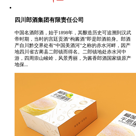
四川郎酒集团有限责任公司
中国名酒郎酒，始于1898年，其酿造历史可追溯到汉武
帝时期，当时的宫廷贡酒“枸酱酒”即是郎酒前身。郎酒
产自川黔交界处有“中国美酒河”之称的赤水河畔，因产
地四川省古蔺县二郎镇而得名。二郎镇地处赤水河中
游，四周崇山峻岭，风景秀丽，为酱香郎酒国家级原产
地保...