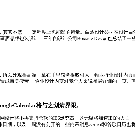
动作，其实不然。一定程度上也能影响销量。白酒设计公司在设计
包装设计十三年的设计公司Boxside Design也总结了一些经
，所以外观很高端，拿在手里感觉很吸引人。物业行业设计内页
成审美疲劳。 物业设计内页对我个人来说是最详细的一页。画册的
gleCalendar将与之划清界限。
歌官网设计将不再支持微软的IE6浏览器，这无疑将加速IE6的灭亡
体日期，以及上周没有公开的一些内幕消息:Gmail和谷歌日历也将淘汰IE