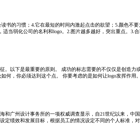
符合读书的习惯；4.它在最短的时间内激起点击的欲望；5.颜色
适当弱化公司的名利和logo。2.图片越多越好，突出重点。3.合理安
。以下是最重要的原则。 成功的标志需要的不仅仅是创造力或技
何，你必须达到这个点。 你要考虑的是如何让logo发挥作用。广州
对上海和广州设计事务所的一项权威调查显示，自21世纪以来，中
定绩效和发展目标，根据员工的情况设定不同的个人标准，对实现个