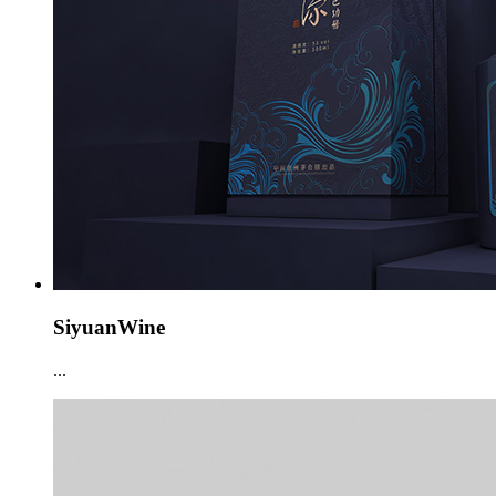
SiyuanWine
...