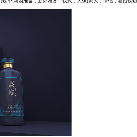
个:新娘准备，新郎准备，仪式，人像(家人，情侣，新娘这边)，细