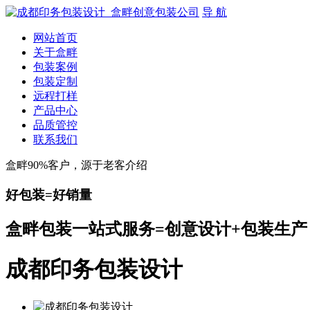
导 航
网站首页
关于盒畔
包装案例
包装定制
远程打样
产品中心
品质管控
联系我们
盒畔90%客户，源于老客介绍
好包装=好销量
盒畔包装一站式服务=创意设计+包装生产
成都印务包装设计