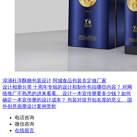
漳浦杜淳酥糖包装设计
阿城食品包装盒定做厂家
设计相册分类
十周年专辑的设计和制作包括哪些内容？
对网
络推广不熟悉的进来看看。
设计一本宣传册要多少钱？如何
确定一本宣传册的设计成本？
包装对提升知名度的意义。
国
外创意画册设计案例赏析
电话咨询
微信咨询
在线留言