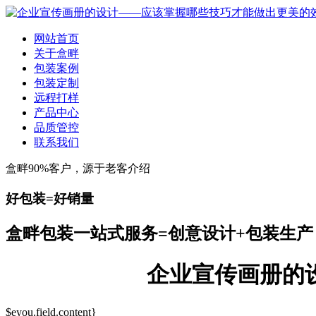
网站首页
关于盒畔
包装案例
包装定制
远程打样
产品中心
品质管控
联系我们
盒畔90%客户，源于老客介绍
好包装=好销量
盒畔包装一站式服务=创意设计+包装生产
企业宣传画册的
$eyou.field.content}