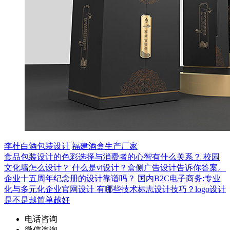
李杜白酒包装设计
福建酒盒生产厂家
食品包装设计的色彩选择与消费者的心智有什么关系？
校园
文化墙怎么设计？
什么是vi设计？盒侧广告设计告诉你答案。
企业十五周年纪念册的设计靠谱吗？
国内B2C电子商务:专业
化与多元化企业官网设计
有哪些技术标志设计技巧？logo设计
是不是越简单越好
电话咨询
微信咨询