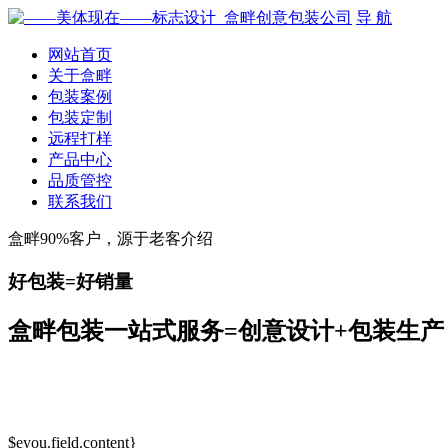
导 航
网站首页
关于盒畔
包装案例
包装定制
远程打样
产品中心
品质管控
联系我们
盒畔90%客户，源于老客介绍
好包装=好销量
盒畔包装一站式服务=创意设计+包装生产
$eyou.field.content}