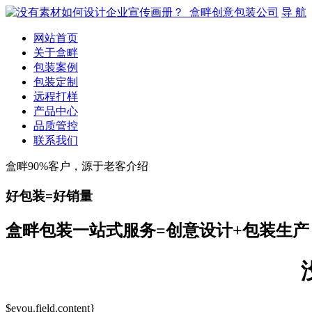
导 航
网站首页
关于盒畔
包装案例
包装定制
远程打样
产品中心
品质管控
联系我们
盒畔90%客户，源于老客介绍
好包装=好销量
盒畔包装一站式服务=创意设计+包装生产
$eyou.field.content}