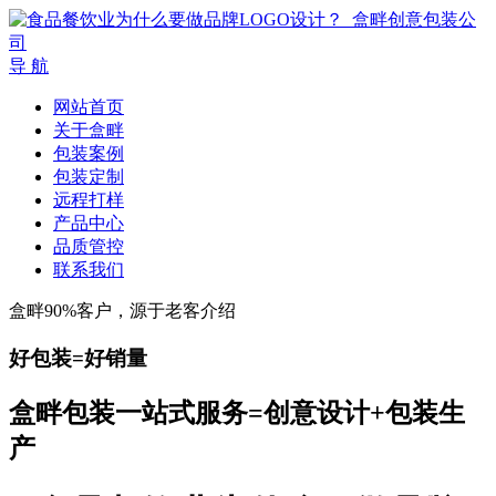
导 航
网站首页
关于盒畔
包装案例
包装定制
远程打样
产品中心
品质管控
联系我们
盒畔90%客户，源于老客介绍
好包装=好销量
盒畔包装一站式服务=创意设计+包装生
产