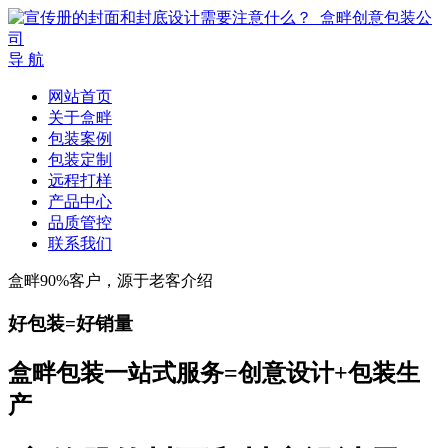
导 航
网站首页
关于盒畔
包装案例
包装定制
远程打样
产品中心
品质管控
联系我们
盒畔90%客户，源于老客介绍
好包装=好销量
盒畔包装一站式服务=创意设计+包装生
产