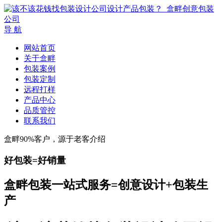
导 航
网站首页
关于盒畔
包装案例
包装定制
远程打样
产品中心
品质管控
联系我们
盒畔90%客户，源于老客介绍
好包装=好销量
盒畔包装一站式服务=创意设计+包装生
产