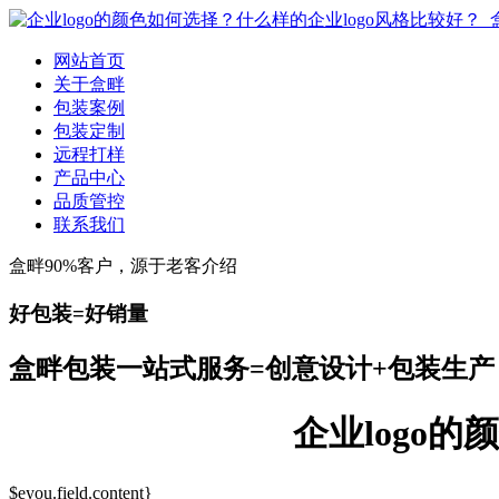
网站首页
关于盒畔
包装案例
包装定制
远程打样
产品中心
品质管控
联系我们
盒畔90%客户，源于老客介绍
好包装=好销量
盒畔包装一站式服务=创意设计+包装生产
企业logo
$eyou.field.content}