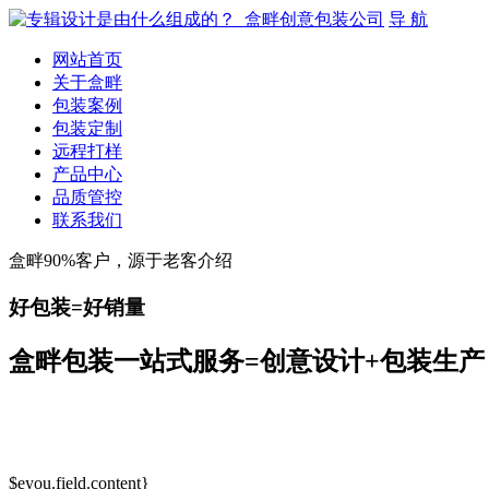
导 航
网站首页
关于盒畔
包装案例
包装定制
远程打样
产品中心
品质管控
联系我们
盒畔90%客户，源于老客介绍
好包装=好销量
盒畔包装一站式服务=创意设计+包装生产
$eyou.field.content}