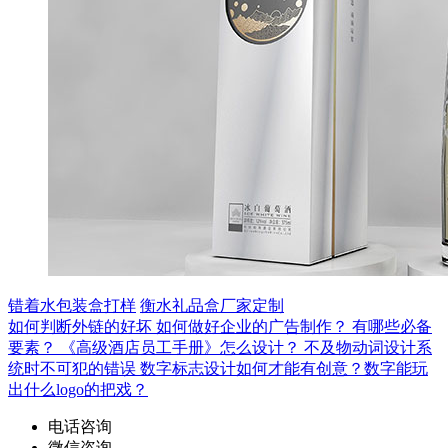
错着水包装盒打样
衡水礼品盒厂家定制
如何判断外链的好坏
如何做好企业的广告制作？
有哪些必备
要素？
《高级酒店员工手册》怎么设计？
不及物动词设计系
统时不可犯的错误
数字标志设计如何才能有创意？数字能玩
出什么logo的把戏？
电话咨询
微信咨询