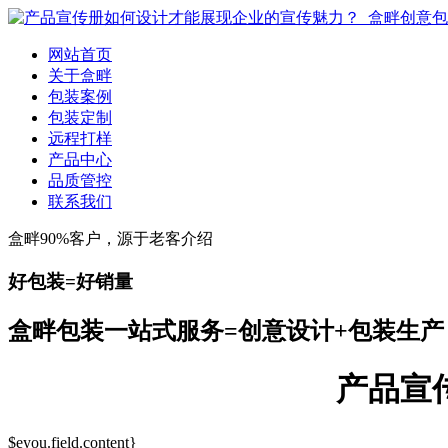
网站首页
关于盒畔
包装案例
包装定制
远程打样
产品中心
品质管控
联系我们
盒畔90%客户，源于老客介绍
好包装=好销量
盒畔包装一站式服务=创意设计+包装生产
产品宣
$eyou.field.content}