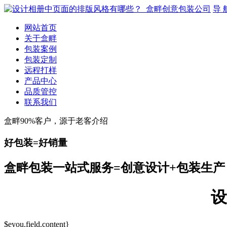
导 
网站首页
关于盒畔
包装案例
包装定制
远程打样
产品中心
品质管控
联系我们
盒畔90%客户，源于老客介绍
好包装=好销量
盒畔包装一站式服务=创意设计+包装生产
设
$eyou.field.content}