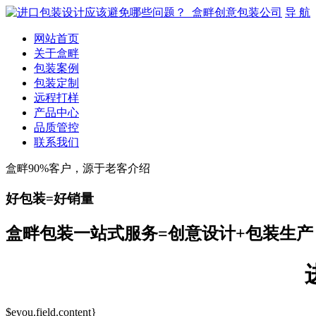
导 航
网站首页
关于盒畔
包装案例
包装定制
远程打样
产品中心
品质管控
联系我们
盒畔90%客户，源于老客介绍
好包装=好销量
盒畔包装一站式服务=创意设计+包装生产
$eyou.field.content}