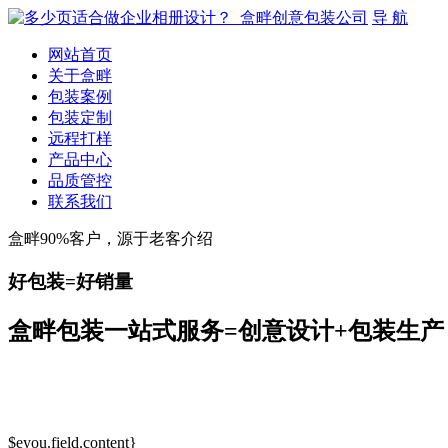
导 航
网站首页
关于盒畔
包装案例
包装定制
远程打样
产品中心
品质管控
联系我们
盒畔90%客户，源于老客介绍
好包装=好销量
盒畔包装一站式服务=创意设计+包装生产
$eyou.field.content}