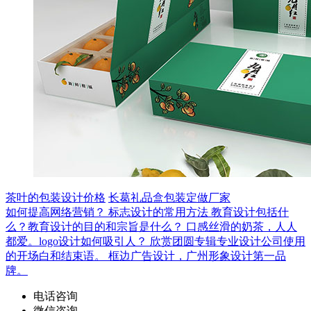
茶叶的包装设计价格
长葛礼品盒包装定做厂家
如何提高网络营销？
标志设计的常用方法
教育设计包括什
么？教育设计的目的和宗旨是什么？
口感丝滑的奶茶，人人
都爱。logo设计如何吸引人？
欣赏团圆专辑专业设计公司使用
的开场白和结束语。
框边广告设计，广州形象设计第一品
牌。
电话咨询
微信咨询