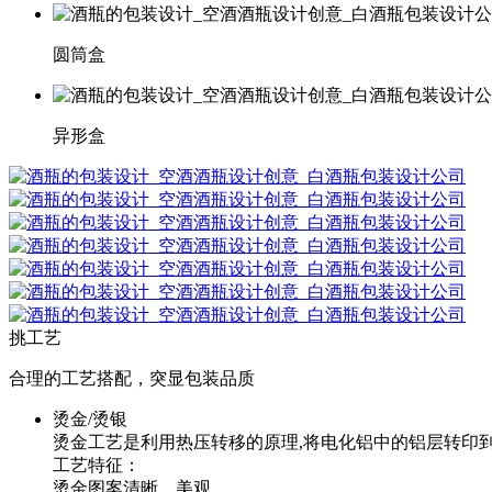
圆筒盒
异形盒
挑工艺
合理的工艺搭配，突显包装品质
烫金/烫银
烫金工艺是利用热压转移的原理,将电化铝中的铝层转印
工艺特征：
烫金图案清晰、美观