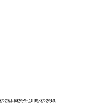
化铝箔,因此烫金也叫电化铝烫印。