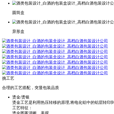
圆筒盒
异形盒
挑工艺
合理的工艺搭配，突显包装品质
烫金/烫银
烫金工艺是利用热压转移的原理,将电化铝中的铝层转印
工艺特征：
烫金图案清晰、美观