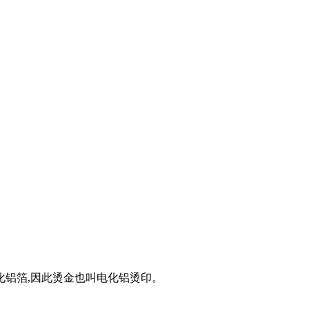
化铝箔,因此烫金也叫电化铝烫印。