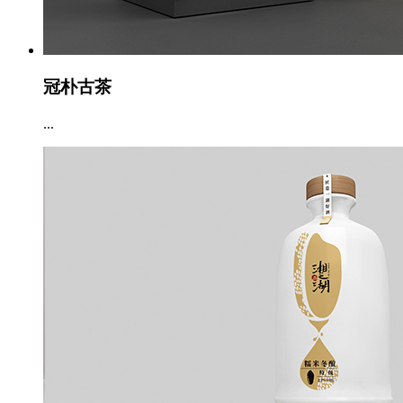
冠朴古茶
...