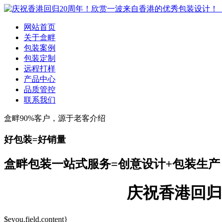
网站首页
关于盒畔
包装案例
包装定制
远程打样
产品中心
品质管控
联系我们
盒畔90%客户，源于老客介绍
好包装=好销量
盒畔包装一站式服务=创意设计+包装生产
庆祝香港回归
$eyou.field.content}